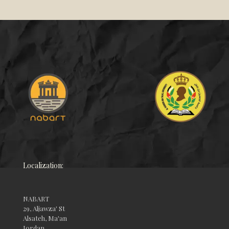
Localization:
NABART
29, Aljawza' St
Alsateh, Ma'an
Jordan